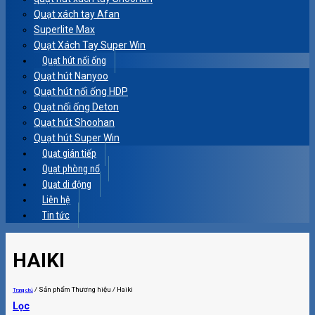
Quạt xách tay Afan
Superlite Max
Quạt Xách Tay Super Win
Quạt hút nối ống
Quạt hút Nanyoo
Quạt hút nối ống HDP
Quạt nối ống Deton
Quạt hút Shoohan
Quạt hút Super Win
Quạt gián tiếp
Quạt phòng nổ
Quạt di động
Liên hệ
Tin tức
HAIKI
/
Sản phẩm Thương hiệu
/
Haiki
Trang chủ
Lọc