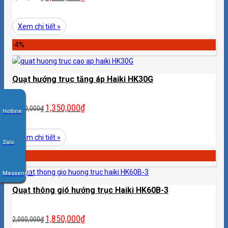
Xem chi tiết »
-4%
Quạt hướng trục tăng áp Haiki HK30G
1,350,000
₫
1,400,000
₫
Hotline
Xem chi tiết »
Zalo
-8%
Messenger
Quạt thông gió hướng trục Haiki HK60B-3
1,850,000
₫
2,000,000
₫