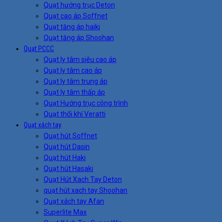
Quạt hướng trục Deton
Quạt cao áp Soffnet
Quạt tăng áp haiki
Quạt tăng áp Shoohan
Quạt PCCC
Quạt ly tâm siêu cao áp
Quạt ly tâm cao áp
Quạt ly tâm trung áp
Quạt ly tâm thấp áp
Quạt Hướng trục công trình
Quạt thổi khí Veratti
Quạt xách tay
Quạt hút Soffnet
Quạt hút Dasin
Quạt hút Haki
Quạt hút Hasaki
Quạt Hút Xach Tay Deton
quạt hút xach tay Shoohan
Quạt xách tay Afan
Superlite Max