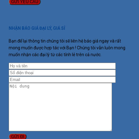
NHẬN BÁO GIÁ ĐẠI LÝ, GIÁ SỈ
Bạn để lại thông tin chúng tôi sẽ liên hệ báo giá ngay và rất
mong muốn được hợp tác với Bạn ! Chúng tôi vẫn luôn mong
muốn nhận các đại lý từ các tỉnh lẻ trên cả nước.