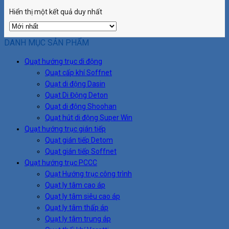
Hiển thị một kết quả duy nhất
DANH MỤC SẢN PHẨM
Quạt hướng trục di động
Quạt cấp khí Soffnet
Quạt di động Dasin
Quạt Di Động Deton
Quạt di động Shoohan
Quạt hút di động Super Win
Quạt hướng trục gián tiếp
Quạt gián tiếp Detom
Quạt gián tiếp Soffnet
Quạt hướng trục PCCC
Quạt Hướng trục công trình
Quạt ly tâm cao áp
Quạt ly tâm siêu cao áp
Quạt ly tâm thấp áp
Quạt ly tâm trung áp