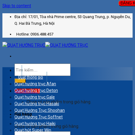
Skip to content
Địa chỉ: 17/01, Tòa nhà Prime centre, 53 Quang Trung, p. Nguyễn Du,
Q. Hai Bà Trưng, Hà Nội
Hotline: 0936.488.457
Quạt thông gió
Quạt hướng trục Afan
0
₫
Quạt hướng trục Deton
Giỏ hàng /
Quạt hướng trục Gale
Chưa có sản phẩm trong giỏ hàng.
Quạt hướng trục Hasaki
Quạt Hướng Trục Shoohan
Giỏ hàng
Quạt Hướng Trục Soffnet
Quạt hướng trục Haiki
Chưa có sản phẩm trong giỏ hàng.
Quạt hút Super Win