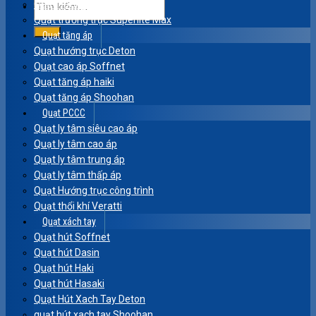
Quạt hướng trục Komasu
Quạt trướng trục Superlite Max
Quạt tăng áp
Quạt hướng trục Deton
Quạt cao áp Soffnet
Quạt tăng áp haiki
Quạt tăng áp Shoohan
Quạt PCCC
Quạt ly tâm siêu cao áp
Quạt ly tâm cao áp
Quạt ly tâm trung áp
Quạt ly tâm thấp áp
Quạt Hướng trục công trình
Quạt thổi khí Veratti
Quạt xách tay
Quạt hút Soffnet
Quạt hút Dasin
Quạt hút Haki
Quạt hút Hasaki
Quạt Hút Xach Tay Deton
quạt hút xach tay Shoohan