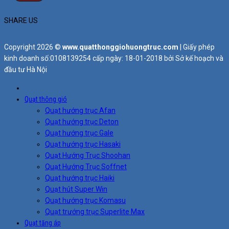
SHARE US
Copyright 2026 ©
www.quatthonggiohuongtruc.com
| Giấy phép
kinh doanh số:0108139254 cấp ngày: 18-01-2018 bởi Sở kế hoạch và
đầu tư Hà Nội
Quạt thông gió
Quạt hướng trục Afan
Quạt hướng trục Deton
Quạt hướng trục Gale
Quạt hướng trục Hasaki
Quạt Hướng Trục Shoohan
Quạt Hướng Trục Soffnet
Quạt hướng trục Haiki
Quạt hút Super Win
Quạt hướng trục Komasu
Quạt trướng trục Superlite Max
Quạt tăng áp