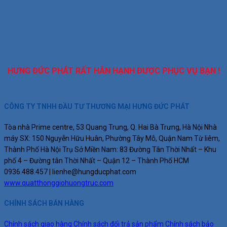
HƯNG ĐỨC PHÁT RẤT HÂN HẠNH ĐƯỢC PHỤC VỤ BẠN !
CÔNG TY TNHH ĐẦU TƯ THƯƠNG MẠI HƯNG ĐỨC PHÁT
Tòa nhà Prime centre, 53 Quang Trung, Q. Hai Bà Trưng, Hà Nội
Nhà
máy SX: 150 Nguyễn Hữu Huân, Phường Tây Mỗ, Quận Nam Từ liêm,
Thành Phố Hà Nội
Trụ Sở Miền Nam: 83 Đường Tân Thời Nhất – Khu
phố 4 – Đường tân Thời Nhất – Quận 12 – Thành Phố HCM
0936.488.457 |
lienhe@hungducphat.com
www.quatthonggiohuongtruc.com
CHÍNH SÁCH BÁN HÀNG
Chính sách giao hàng
Chính sách đổi trả sản phẩm
Chính sách bảo