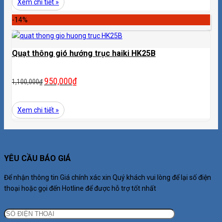
Xem chi tiết »
-14%
Quạt thông gió hướng trục haiki HK25B
950,000
₫
1,100,000
₫
Xem chi tiết »
YÊU CẦU BÁO GIÁ
Để nhận thông tin Giá chính xác xin Quý khách vui lòng để lại số điện
thoại hoặc gọi đến Hotline để được hỗ trợ tốt nhất