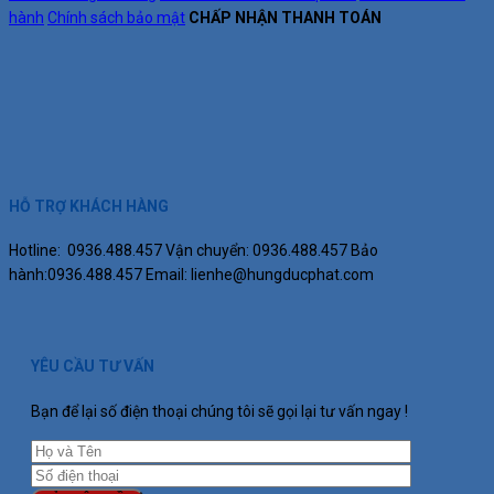
hành
Chính sách bảo mật
CHẤP NHẬN THANH TOÁN
HỖ TRỢ KHÁCH HÀNG
Hotline: 0936.488.457
Vận chuyển: 0936.488.457
Bảo
hành:0936.488.457
Email: lienhe@hungducphat.com
YÊU CẦU TƯ VẤN
Bạn để lại số điện thoại chúng tôi sẽ gọi lại tư vấn ngay !