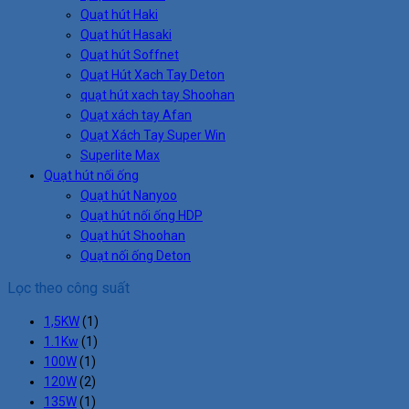
Quạt hút Haki
Quạt hút Hasaki
Quạt hút Soffnet
Quạt Hút Xach Tay Deton
quạt hút xach tay Shoohan
Quạt xách tay Afan
Quạt Xách Tay Super Win
Superlite Max
Quạt hút nối ống
Quạt hút Nanyoo
Quạt hút nối ống HDP
Quạt hút Shoohan
Quạt nối ống Deton
Lọc theo công suất
1,5KW
(1)
1.1Kw
(1)
100W
(1)
120W
(2)
135W
(1)