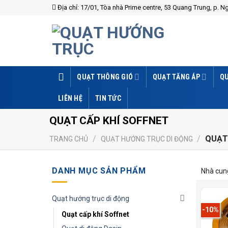
Skip
Địa chỉ: 17/01, Tòa nhà Prime centre, 53 Quang Trung, p. N
to
content
QUẠT THÔNG GIÓ
QUẠT TĂNG ÁP
QU
LIÊN HỆ
TIN TỨC
QUẠT CẤP KHÍ SOFFNET
/
/
QUẠT 
TRANG CHỦ
QUẠT HƯỚNG TRỤC DI ĐỘNG
DANH MỤC SẢN PHẨM
Nhà cung
Quạt hướng trục di động
-10%
Quạt cấp khí Soffnet