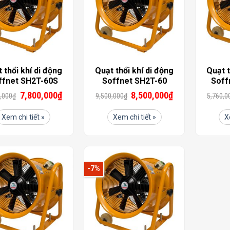
 thổi khí di động
Quạt thổi khí di động
Quạt t
ffnet SH2T-60S
Soffnet SH2T-60
Soff
7,800,000
₫
8,500,000
₫
,000
₫
9,500,000
₫
5,760,0
Xem chi tiết »
Xem chi tiết »
X
-7%