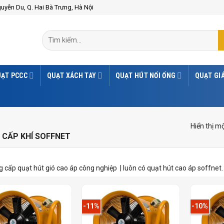
guyễn Du, Q. Hai Bà Trưng, Hà Nội
ẠT PCCC
QUẠT XÁCH TAY
QUẠT HÚT NỐI ỐNG
QUẠT GIÁ
Hiển thị m
CẤP KHÍ SOFFNET
 cấp quạt hút gió cao áp công nghiệp | luôn có quạt hút cao áp soffnet.
-11%
-10%