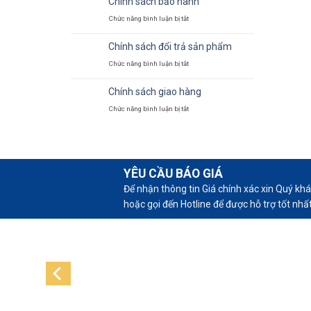
Chính sách bảo hành
sách
nghiệp
Chức năng bình luận bị tắt
ở
bảo
giá
Chính
mật
tốt
Chính sách đổi trả sản phẩm
sách
thông
Chức năng bình luận bị tắt
ở
bảo
tin
Chính
hành
Chính sách giao hàng
sách
Chức năng bình luận bị tắt
ở
đổi
Chính
trả
sách
sản
giao
phẩm
hàng
YÊU CẦU BÁO GIÁ
Để nhận thông tin Giá chính xác xin Quý khác
hoặc gọi đến Hotline để được hỗ trợ tốt nhấ