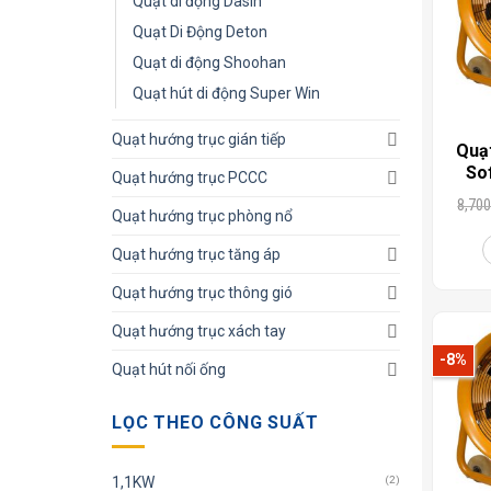
Quạt di động Dasin
Quạt Di Động Deton
Quạt di động Shoohan
Quạt hút di động Super Win
Quạt hướng trục gián tiếp
Quạt
So
Quạt hướng trục PCCC
8,700
Quạt hướng trục phòng nổ
Quạt hướng trục tăng áp
Quạt hướng trục thông gió
Quạt hướng trục xách tay
-8%
Quạt hút nối ống
LỌC THEO CÔNG SUẤT
1,1KW
(2)