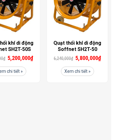
hổi khí di động
Quạt thổi khí di động
net SH2T-50S
Soffnet SH2T-50
5,200,000
₫
5,800,000
₫
00
₫
6,240,000
₫
em chi tiết »
Xem chi tiết »