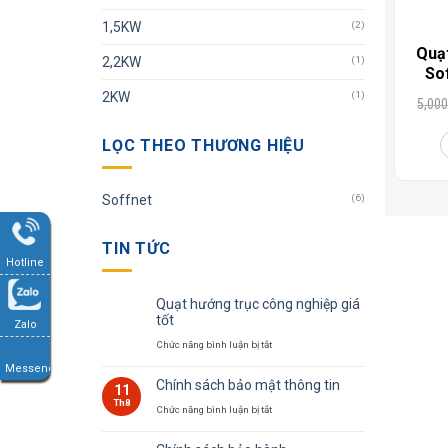
1,5KW
(2)
Quạt
2,2KW
(1)
So
2KW
(1)
5,000
LỌC THEO THƯƠNG HIỆU
Soffnet
(6)
TIN TỨC
Hotline
Quạt hướng trục công nghiệp giá
tốt
Zalo
Chức năng bình luận bị tắt
ở
Quạt
Messenger
Chính sách bảo mật thông tin
11
hướng
Th8
Chức năng bình luận bị tắt
ở
trục
Chính
công