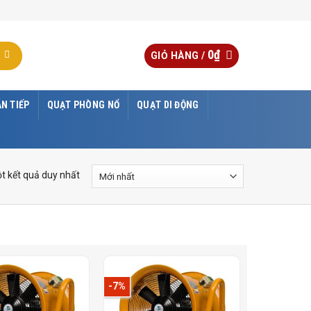
0
₫
GIỎ HÀNG /
N TIẾP
QUẠT PHÒNG NỔ
QUẠT DI ĐỘNG
ột kết quả duy nhất
-7%