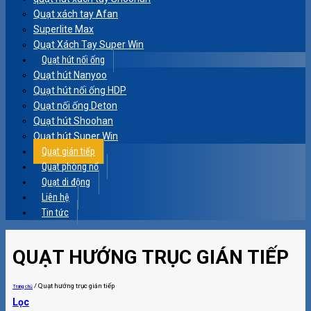
Quạt xách tay Afan
Superlite Max
Quạt Xách Tay Super Win
Quạt hút nối ống
Quạt hút Nanyoo
Quạt hút nối ống HDP
Quạt nối ống Deton
Quạt hút Shoohan
Quạt hút Super Win
Quạt gián tiếp
Quạt phòng nổ
Quạt di động
Liên hệ
Tin tức
QUẠT HƯỚNG TRỤC GIÁN TIẾP
/
Quạt hướng trục gián tiếp
Trang chủ
Lọc