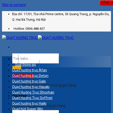
Skip to content
Địa chỉ: 17/01, Tòa nhà Prime centre, 53 Quang Trung, p. Nguyễn Du,
Q. Hai Bà Trưng, Hà Nội
Hotline: 0936.488.457
Quạt thông gió
Quạt hướng trục Afan
0
₫
Quạt hướng trục Deton
Giỏ hàng /
Quạt hướng trục Gale
Chưa có sản phẩm trong giỏ hàng.
Quạt hướng trục Hasaki
Quạt Hướng Trục Shoohan
Giỏ hàng
Quạt Hướng Trục Soffnet
Quạt hướng trục Haiki
Chưa có sản phẩm trong giỏ hàng.
Quạt hút Super Win