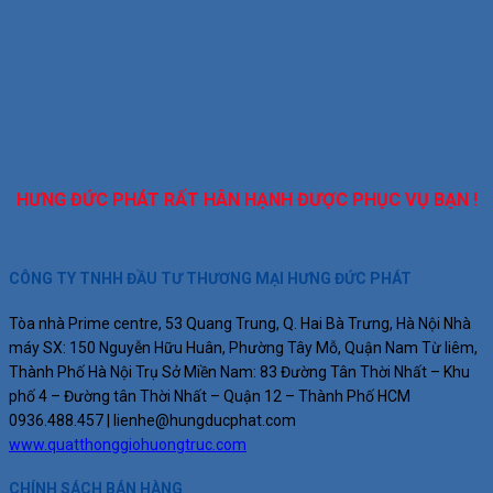
HƯNG ĐỨC PHÁT RẤT HÂN HẠNH ĐƯỢC PHỤC VỤ BẠN !
CÔNG TY TNHH ĐẦU TƯ THƯƠNG MẠI HƯNG ĐỨC PHÁT
Tòa nhà Prime centre, 53 Quang Trung, Q. Hai Bà Trưng, Hà Nội
Nhà
máy SX: 150 Nguyễn Hữu Huân, Phường Tây Mỗ, Quận Nam Từ liêm,
Thành Phố Hà Nội
Trụ Sở Miền Nam: 83 Đường Tân Thời Nhất – Khu
phố 4 – Đường tân Thời Nhất – Quận 12 – Thành Phố HCM
0936.488.457 |
lienhe@hungducphat.com
www.quatthonggiohuongtruc.com
CHÍNH SÁCH BÁN HÀNG