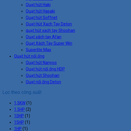
Quạt hút Haki
Quạt hút Hasaki
Quạt hút Soffnet
Quạt Hút Xach Tay Deton
quạt hút xach tay Shoohan
Quạt xách tay Afan
Quạt Xách Tay Super Win
Superlite Max
Quạt hút nối ống
Quạt hút Nanyoo
Quạt hút nối ống HDP
Quạt hút Shoohan
Quạt nối ống Deton
Lọc theo công suất
1,5KW
(1)
1.5HP
(2)
10HP
(1)
15HP
(1)
1HP
(1)