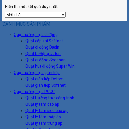
Hiển thị một kết quả duy nhất
DANH MỤC SẢN PHẨM
Quạt hướng trục di động
Quạt cấp khí Soffnet
Quạt di động Dasin
Quạt Di Động Deton
Quạt di động Shoohan
Quạt hút di động Super Win
Quạt hướng trục gián tiếp
Quạt gián tiếp Detom
Quạt gián tiếp Soffnet
Quạt hướng trục PCCC
Quạt Hướng trục công trình
Quạt ly tâm cao áp
Quạt ly tâm siêu cao áp
Quạt ly tâm thấp áp
Quạt ly tâm trung áp