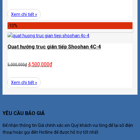
Xem chi tiết »
-10%
Quạt hướng trục gián tiếp Shoohan 4C-4
4,500,000
₫
5,000,000
₫
Xem chi tiết »
YÊU CẦU BÁO GIÁ
Để nhận thông tin Giá chính xác xin Quý khách vui lòng để lại số điện
thoại hoặc gọi đến Hotline để được hỗ trợ tốt nhất