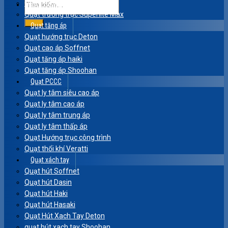
Quạt hướng trục Komasu
Quạt trướng trục Superlite Max
Quạt tăng áp
Quạt hướng trục Deton
Quạt cao áp Soffnet
Quạt tăng áp haiki
Quạt tăng áp Shoohan
Quạt PCCC
Quạt ly tâm siêu cao áp
Quạt ly tâm cao áp
Quạt ly tâm trung áp
Quạt ly tâm thấp áp
Quạt Hướng trục công trình
Quạt thổi khí Veratti
Quạt xách tay
Quạt hút Soffnet
Quạt hút Dasin
Quạt hút Haki
Quạt hút Hasaki
Quạt Hút Xach Tay Deton
quạt hút xach tay Shoohan