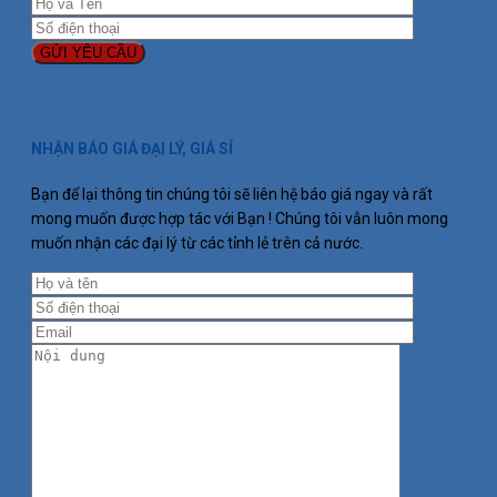
NHẬN BÁO GIÁ ĐẠI LÝ, GIÁ SỈ
Bạn để lại thông tin chúng tôi sẽ liên hệ báo giá ngay và rất
mong muốn được hợp tác với Bạn ! Chúng tôi vẫn luôn mong
muốn nhận các đại lý từ các tỉnh lẻ trên cả nước.