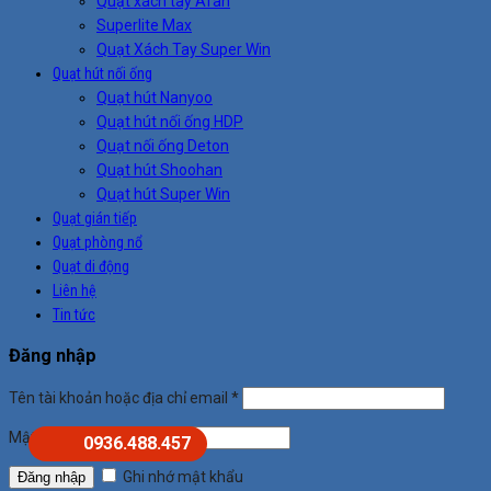
Quạt xách tay Afan
Superlite Max
Quạt Xách Tay Super Win
Quạt hút nối ống
Quạt hút Nanyoo
Quạt hút nối ống HDP
Quạt nối ống Deton
Quạt hút Shoohan
Quạt hút Super Win
Quạt gián tiếp
Quạt phòng nổ
Quạt di động
Liên hệ
Tin tức
Đăng nhập
Tên tài khoản hoặc địa chỉ email
*
Mật khẩu
*
0936.488.457
Ghi nhớ mật khẩu
Đăng nhập