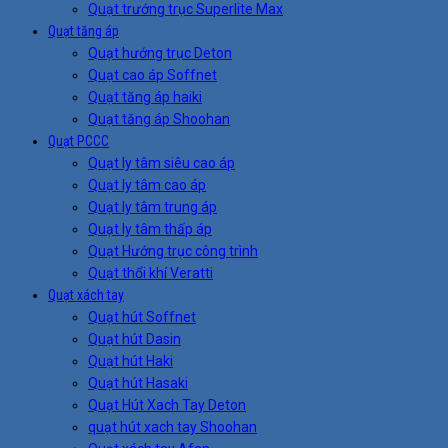
Quạt trướng trục Superlite Max
Quạt tăng áp
Quạt hướng trục Deton
Quạt cao áp Soffnet
Quạt tăng áp haiki
Quạt tăng áp Shoohan
Quạt PCCC
Quạt ly tâm siêu cao áp
Quạt ly tâm cao áp
Quạt ly tâm trung áp
Quạt ly tâm thấp áp
Quạt Hướng trục công trình
Quạt thổi khí Veratti
Quạt xách tay
Quạt hút Soffnet
Quạt hút Dasin
Quạt hút Haki
Quạt hút Hasaki
Quạt Hút Xach Tay Deton
quạt hút xach tay Shoohan