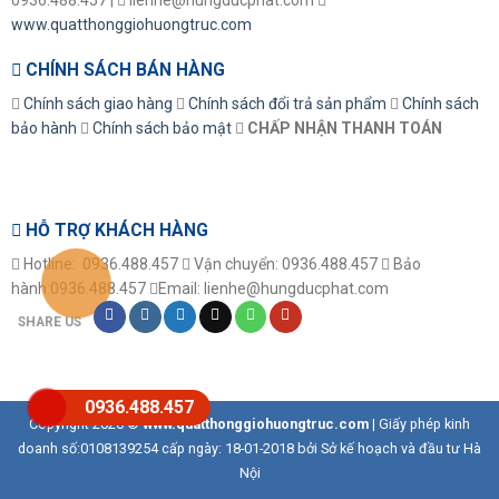
www.quatthonggiohuongtruc.com
CHÍNH SÁCH BÁN HÀNG
Chính sách giao hàng
Chính sách đổi trả sản phẩm
Chính sách
bảo hành
Chính sách bảo mật
CHẤP NHẬN THANH TOÁN
HỖ TRỢ KHÁCH HÀNG
Hotline: 0936.488.457
Vận chuyển: 0936.488.457
Bảo
hành:0936.488.457
Email: lienhe@hungducphat.com
SHARE US
0936.488.457
Copyright 2026 ©
www.quatthonggiohuongtruc.com
| Giấy phép kinh
doanh số:0108139254 cấp ngày: 18-01-2018 bởi Sở kế hoạch và đầu tư Hà
Nội