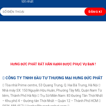
tốt nhất
HƯNG ĐỨC PHÁT RẤT HÂN HẠNH ĐƯỢC PHỤC VỤ BẠN !
CÔNG TY TNHH ĐẦU TƯ THƯƠNG MẠI HƯNG ĐỨC PHÁT
Tòa nhà Prime centre, 53 Quang Trung, Q. Hai Bà Trưng, Hà Nội
Nhà máy SX: 150 Nguyễn Hữu Huân, Phường Tây Mỗ, Quận Nam Từ
liêm, Thành Phố Hà Nội
Trụ Sở Miền Nam: 83 Đường Tân Thời Nhất
– Khu phố 4 – Đường tân Thời Nhất – Quận 12 – Thành Phố HCM
0936.488.457 |
lienhe@hungducphat.com