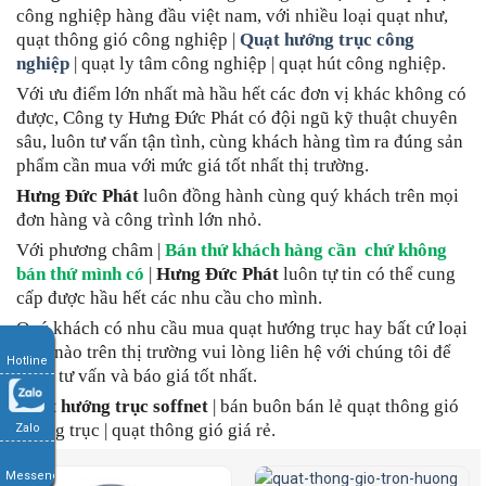
công nghiệp hàng đầu việt nam, với nhiều loại quạt như,
quạt thông gió công nghiệp |
Quạt hướng trục công
nghiệp
| quạt ly tâm công nghiệp | quạt hút công nghiệp.
Với ưu điểm lớn nhất mà hầu hết các đơn vị khác không có
được, Công ty Hưng Đức Phát có đội ngũ kỹ thuật chuyên
sâu, luôn tư vấn tận tình, cùng khách hàng tìm ra đúng sản
phẩm cần mua với mức giá tốt nhất thị trường.
Hưng Đức Phát
luôn đồng hành cùng quý khách trên mọi
đơn hàng và công trình lớn nhỏ.
Với phương châm |
Bán thứ khách hàng cần chứ không
bán thứ mình có
|
Hưng Đức Phát
luôn tự tin có thể cung
cấp được hầu hết các nhu cầu cho mình.
Quý khách có nhu cầu mua quạt hướng trục hay bất cứ loại
quạt nào trên thị trường vui lòng liên hệ với chúng tôi để
Hotline
được tư vấn và báo giá tốt nhất.
Quạt hướng trục soffnet
| bán buôn bán lẻ quạt thông gió
hướng trục | quạt thông gió giá rẻ.
Zalo
Messenger