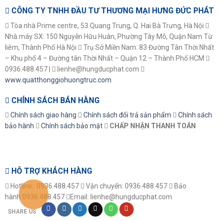
CÔNG TY TNHH ĐẦU TƯ THƯƠNG MẠI HƯNG ĐỨC PHÁT
Tòa nhà Prime centre, 53 Quang Trung, Q. Hai Bà Trưng, Hà Nội
Nhà máy SX: 150 Nguyễn Hữu Huân, Phường Tây Mỗ, Quận Nam Từ
liêm, Thành Phố Hà Nội
Trụ Sở Miền Nam: 83 Đường Tân Thời Nhất
– Khu phố 4 – Đường tân Thời Nhất – Quận 12 – Thành Phố HCM
0936.488.457 |
lienhe@hungducphat.com
www.quatthonggiohuongtruc.com
CHÍNH SÁCH BÁN HÀNG
Chính sách giao hàng
Chính sách đổi trả sản phẩm
Chính sách
bảo hành
Chính sách bảo mật
CHẤP NHẬN THANH TOÁN
HỖ TRỢ KHÁCH HÀNG
Hotline: 0936.488.457
Vận chuyển: 0936.488.457
Bảo
hành:0936.488.457
Email: lienhe@hungducphat.com
SHARE US