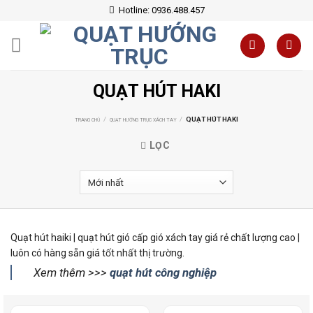
Skip
Hotline: 0936.488.457
to
content
QUẠT HÚT HAKI
/
/
QUẠT HÚT HAKI
TRANG CHỦ
QUẠT HƯỚNG TRỤC XÁCH TAY
LỌC
Quạt hút haiki | quạt hút gió cấp gió xách tay giá rẻ chất lượng cao |
luôn có hàng sẵn giá tốt nhất thị trường.
Xem thêm >>>
quạt hút công nghiệp