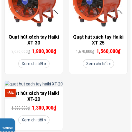
Quạt hút xách tay Haiki
Quạt hút xách tay Haiki
XT-30
XT-25
1,800,000
₫
1,560,000
₫
2,050,000
₫
1,670,000
₫
Xem chi tiết »
Xem chi tiết »
Quạt hút xách tay Haiki
-6%
XT-20
1,300,000
₫
1,390,000
₫
Xem chi tiết »
Hotline