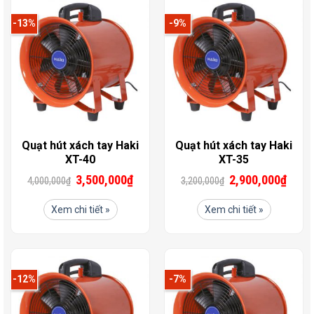
-13%
-9%
Quạt hút xách tay Haki
Quạt hút xách tay Haki
XT-40
XT-35
3,500,000
₫
2,900,000
₫
4,000,000
₫
3,200,000
₫
Xem chi tiết »
Xem chi tiết »
-12%
-7%