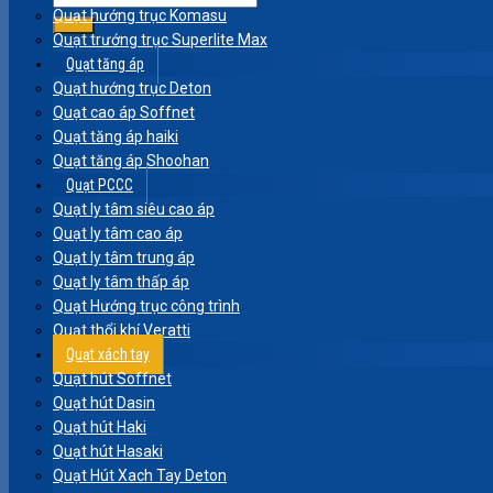
Quạt hướng trục Komasu
Quạt trướng trục Superlite Max
Quạt tăng áp
Quạt hướng trục Deton
Quạt cao áp Soffnet
Quạt tăng áp haiki
Quạt tăng áp Shoohan
Quạt PCCC
Quạt ly tâm siêu cao áp
Quạt ly tâm cao áp
Quạt ly tâm trung áp
Quạt ly tâm thấp áp
Quạt Hướng trục công trình
Quạt thổi khí Veratti
Quạt xách tay
Quạt hút Soffnet
Quạt hút Dasin
Quạt hút Haki
Quạt hút Hasaki
Quạt Hút Xach Tay Deton