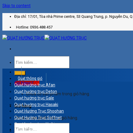
Skip to content
Địa chỉ: 17/01, Tòa nhà Prime centre, 53 Quang Trung, p. Nguyễn Du, Q
Hotline: 0936.488.457
Quạt thông gió
0
₫
Giỏ hàng /
Quạt hướng trục Afan
Quạt hướng trục Deton
Chưa có sản phẩm trong giỏ hàng.
Quạt hướng trục Gale
Quạt hướng trục Hasaki
Giỏ hàng
Quạt Hướng Trục Shoohan
Quạt Hướng Trục Soffnet
Chưa có sản phẩm trong giỏ hàng.
Quạt hướng trục Haiki
Quạt hút Super Win