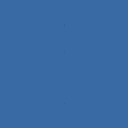
:
:
:
: