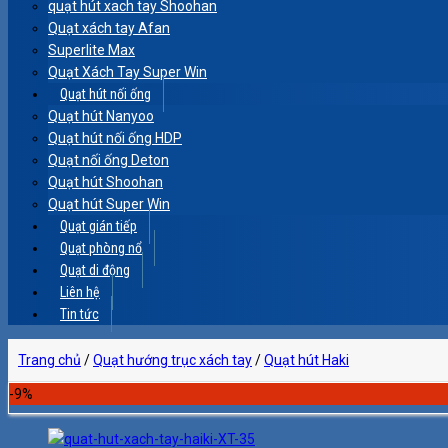
quạt hút xach tay Shoohan
Quạt xách tay Afan
Superlite Max
Quạt Xách Tay Super Win
Quạt hút nối ống
Quạt hút Nanyoo
Quạt hút nối ống HDP
Quạt nối ống Deton
Quạt hút Shoohan
Quạt hút Super Win
Quạt gián tiếp
Quạt phòng nổ
Quạt di động
Liên hệ
Tin tức
Trang chủ
/
Quạt hướng trục xách tay
/
Quạt hút Haki
-9%