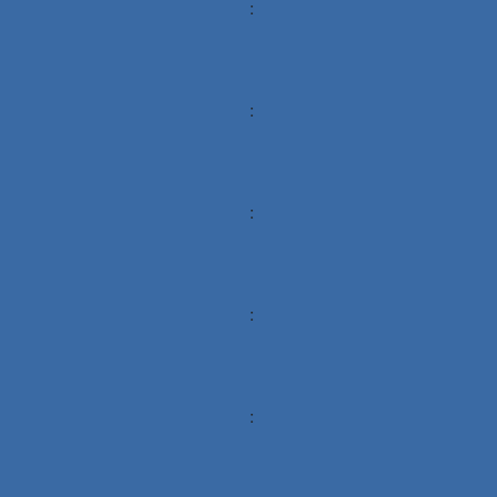
:
:
:
:
: