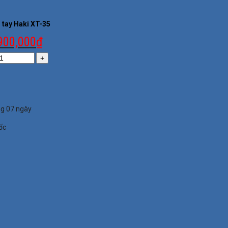
 tay Haki XT-35
900,000
₫
ng 07 ngày
ốc