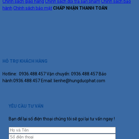
Chính sách giao hàng
Chính sách đổi trả sản phẩm
Chính sách bảo
hành
Chính sách bảo mật
CHẤP NHẬN THANH TOÁN
HỖ TRỢ KHÁCH HÀNG
Hotline: 0936.488.457
Vận chuyển: 0936.488.457
Bảo
hành:0936.488.457
Email: lienhe@hungducphat.com
YÊU CẦU TƯ VẤN
Bạn để lại số điện thoại chúng tôi sẽ gọi lại tư vấn ngay !