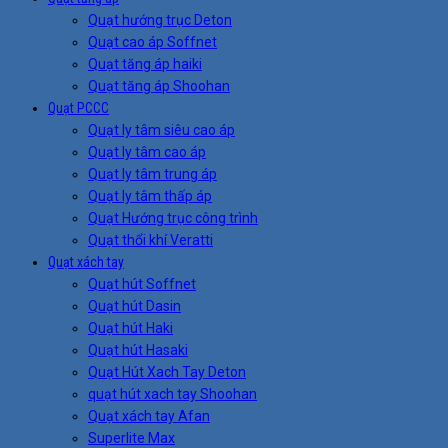
Quạt hướng trục Deton
Quạt cao áp Soffnet
Quạt tăng áp haiki
Quạt tăng áp Shoohan
Quạt PCCC
Quạt ly tâm siêu cao áp
Quạt ly tâm cao áp
Quạt ly tâm trung áp
Quạt ly tâm thấp áp
Quạt Hướng trục công trình
Quạt thổi khí Veratti
Quạt xách tay
Quạt hút Soffnet
Quạt hút Dasin
Quạt hút Haki
Quạt hút Hasaki
Quạt Hút Xach Tay Deton
quạt hút xach tay Shoohan
Quạt xách tay Afan
Superlite Max