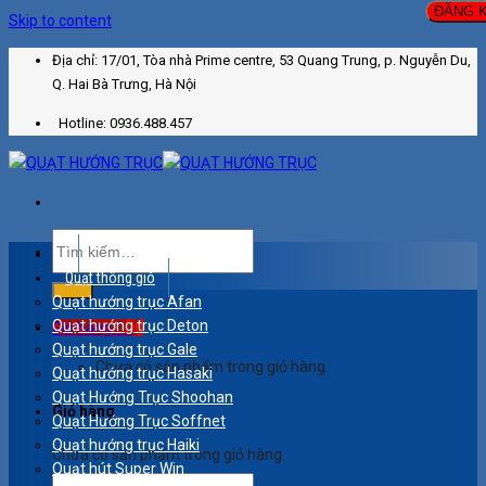
Skip to content
Địa chỉ: 17/01, Tòa nhà Prime centre, 53 Quang Trung, p. Nguyễn Du,
Q. Hai Bà Trưng, Hà Nội
Hotline: 0936.488.457
Quạt thông gió
Quạt hướng trục Afan
0
₫
Quạt hướng trục Deton
Giỏ hàng /
Quạt hướng trục Gale
Chưa có sản phẩm trong giỏ hàng.
Quạt hướng trục Hasaki
Quạt Hướng Trục Shoohan
Giỏ hàng
Quạt Hướng Trục Soffnet
Quạt hướng trục Haiki
Chưa có sản phẩm trong giỏ hàng.
Quạt hút Super Win