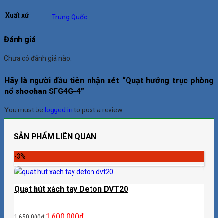
Xuất xứ
Trung Quốc
Đánh giá
Chưa có đánh giá nào.
Hãy là người đầu tiên nhận xét “Quạt hướng trục phòng
nổ shoohan SFG4G-4”
You must be
logged in
to post a review.
SẢN PHẨM LIÊN QUAN
-3%
Quạt hút xách tay Deton DVT20
1,600,000
₫
1,650,000
₫