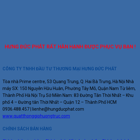
HƯNG ĐỨC PHÁT RẤT HÂN HẠNH ĐƯỢC PHỤC VỤ BẠN !
CÔNG TY TNHH ĐẦU TƯ THƯƠNG MẠI HƯNG ĐỨC PHÁT
Tòa nhà Prime centre, 53 Quang Trung, Q. Hai Bà Trưng, Hà Nội
Nhà
máy SX: 150 Nguyễn Hữu Huân, Phường Tây Mỗ, Quận Nam Từ liêm,
Thành Phố Hà Nội
Trụ Sở Miền Nam: 83 Đường Tân Thời Nhất – Khu
phố 4 – Đường tân Thời Nhất – Quận 12 – Thành Phố HCM
0936.488.457 |
lienhe@hungducphat.com
www.quatthonggiohuongtruc.com
CHÍNH SÁCH BÁN HÀNG