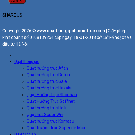
SHARE US
Copyright 2026 ©
www.quatthonggiohuongtruc.com
| Giấy phép
kinh doanh số:0108139254 cấp ngày: 18-01-2018 bởi Sở kế hoạch và
đầu tư Hà Nội
Quạt thông gió
Quạt hướng trục Afan
Quạt hướng trục Deton
Quạt hướng trục Gale
Quạt hướng trục Hasaki
Quạt Hướng Trục Shoohan
Quạt Hướng Trục Soffnet
Quạt hướng trục Haiki
Quạt hút Super Win
Quạt hướng trục Komasu
Quạt trướng trục Superlite Max
Quạt tăng áp