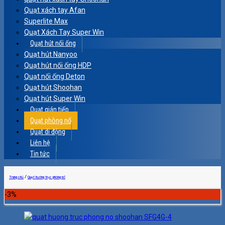
Quạt xách tay Afan
Superlite Max
Quạt Xách Tay Super Win
Quạt hút nối ống
Quạt hút Nanyoo
Quạt hút nối ống HDP
Quạt nối ống Deton
Quạt hút Shoohan
Quạt hút Super Win
Quạt gián tiếp
Quạt phòng nổ
Quạt di động
Liên hệ
Tin tức
/
Trang chủ
Quạt hướng trục phòng nổ
-3%