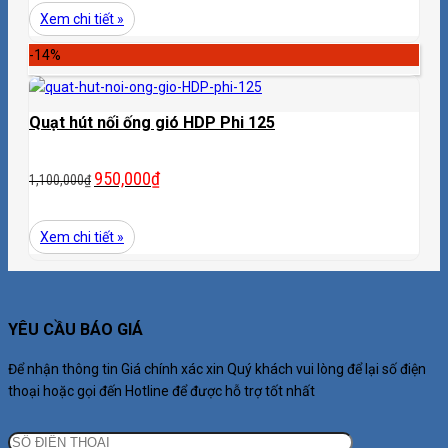
Xem chi tiết »
-14%
Quạt hút nối ống gió HDP Phi 125
950,000
₫
1,100,000
₫
Xem chi tiết »
YÊU CẦU BÁO GIÁ
Để nhận thông tin Giá chính xác xin Quý khách vui lòng để lại số điện
thoại hoặc gọi đến Hotline để được hỗ trợ tốt nhất