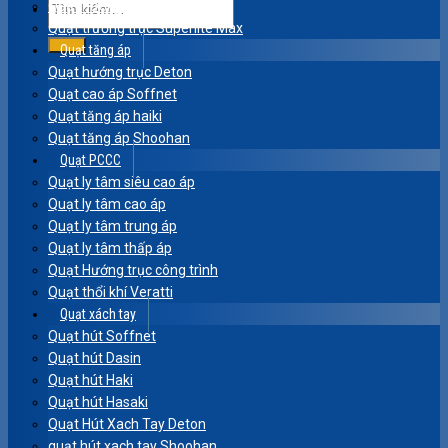
Quạt hướng trục Komasu
Quạt trướng trục Superlite Max
Quạt tăng áp
Quạt hướng trục Deton
Quạt cao áp Soffnet
Quạt tăng áp haiki
Quạt tăng áp Shoohan
Quạt PCCC
Quạt ly tâm siêu cao áp
Quạt ly tâm cao áp
Quạt ly tâm trung áp
Quạt ly tâm thấp áp
Quạt Hướng trục công trình
Quạt thổi khí Veratti
Quạt xách tay
Quạt hút Soffnet
Quạt hút Dasin
Quạt hút Haki
Quạt hút Hasaki
Quạt Hút Xach Tay Deton
quạt hút xach tay Shoohan