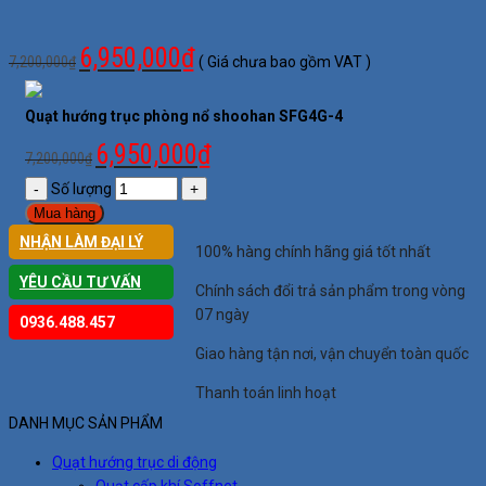
6,950,000
₫
7,200,000
₫
( Giá chưa bao gồm VAT )
Quạt hướng trục phòng nổ shoohan SFG4G-4
6,950,000
₫
7,200,000
₫
Số lượng
Mua hàng
NHẬN LÀM ĐẠI LÝ
100% hàng chính hãng giá tốt nhất
YÊU CẦU TƯ VẤN
Chính sách đổi trả sản phẩm trong vòng
07 ngày
0936.488.457
Giao hàng tận nơi, vận chuyển toàn quốc
Thanh toán linh hoạt
DANH MỤC SẢN PHẨM
Quạt hướng trục di động
Quạt cấp khí Soffnet