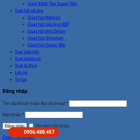
Quạt Xách Tay Super Win
Quạt hút nối ống
Quạt hút Nanyoo
Quạt hút nối ống HDP
Quạt nối ống Deton
Quạt hút Shoohan
Quạt hút Super Win
Quạt gián tiếp
Quạt phòng nổ
Quạt di động
Liên hệ
Tin tức
Đăng nhập
Tên tài khoản hoặc địa chỉ email
*
Mật khẩu
*
Ghi nhớ mật khẩu
Đăng nhập
0936.488.457
Quên mật khẩu?