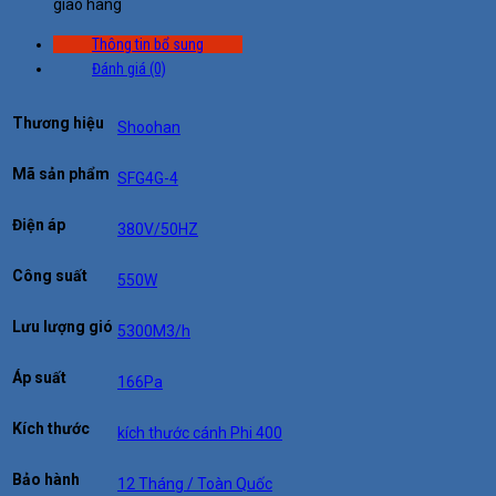
giao hàng
Thông tin bổ sung
Đánh giá (0)
Thương hiệu
Shoohan
Mã sản phẩm
SFG4G-4
Điện áp
380V/50HZ
Công suất
550W
Lưu lượng gió
5300M3/h
Áp suất
166Pa
Kích thước
kích thước cánh Phi 400
Bảo hành
12 Tháng / Toàn Quốc