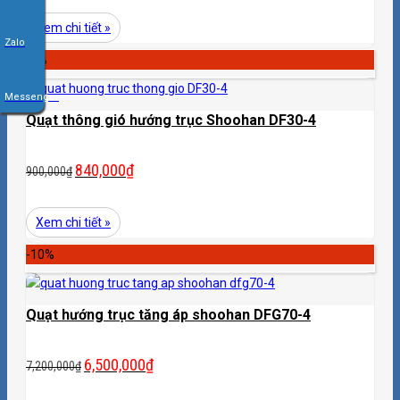
Xem chi tiết »
Zalo
-7%
Messenger
Quạt thông gió hướng trục Shoohan DF30-4
840,000
₫
900,000
₫
Xem chi tiết »
-10%
Quạt hướng trục tăng áp shoohan DFG70-4
6,500,000
₫
7,200,000
₫