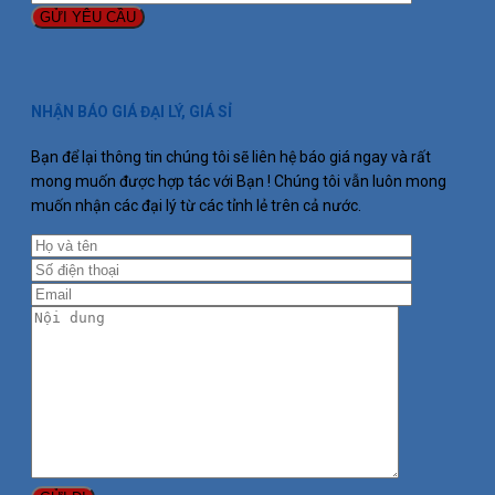
NHẬN BÁO GIÁ ĐẠI LÝ, GIÁ SỈ
Bạn để lại thông tin chúng tôi sẽ liên hệ báo giá ngay và rất
mong muốn được hợp tác với Bạn ! Chúng tôi vẫn luôn mong
muốn nhận các đại lý từ các tỉnh lẻ trên cả nước.