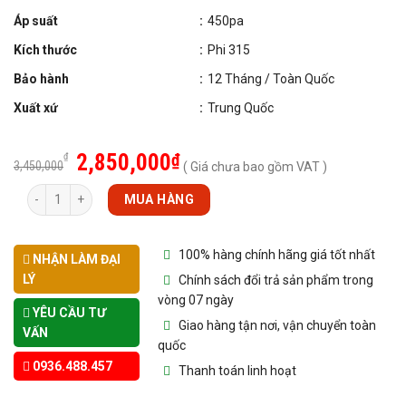
Áp suất
:
450pa
Kích thước
:
Phi 315
Bảo hành
:
12 Tháng / Toàn Quốc
Xuất xứ
:
Trung Quốc
2,850,000
₫
₫
3,450,000
( Giá chưa bao gồm VAT )
Số lượng
MUA HÀNG
100% hàng chính hãng giá tốt nhất
NHẬN LÀM ĐẠI
LÝ
Chính sách đổi trả sản phẩm trong
vòng 07 ngày
YÊU CẦU TƯ
Giao hàng tận nơi, vận chuyển toàn
VẤN
quốc
0936.488.457
Thanh toán linh hoạt