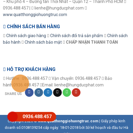
– Khu phố 4 – Đường tân Thời Nhất – Quận 12 – Thành Phố HCM
0936.488.457 |
lienhe@hungducphat.com
www.quatthonggiohuongtruc.com
CHÍNH SÁCH BÁN HÀNG
Chính sách giao hàng
Chính sách đổi trả sản phẩm
Chính sách
bảo hành
Chính sách bảo mật
CHẤP NHẬN THANH TOÁN
HỖ TRỢ KHÁCH HÀNG
Hotline: 0936.488.457
Vận chuyển: 0936.488.457
Bảo
hành:0936.488.457
Email: lienhe@hungducphat.com
SHARE US
0936.488.457
Copyright 2026 ©
www.quatthonggiohuongtruc.com
| Giấy phép kinh
doanh số:0108139254 cấp ngày: 18-01-2018 bởi Sở kế hoạch và đầu tư Hà