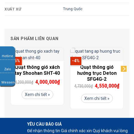
Trung Quốc
XUẤT XỨ
SẢN PHẨM LIÊN QUAN
Hotline
-5%
-4%
Quạt thông gió xách
Quạt thông gió
Zalo
tay Shoohan SHT-40
hướng trục Deton
SFG4G-2
4,000,000
₫
4,200,000
₫
Messenger
₫
4,550,000
₫
4,730,000
₫
Xem chi tiết »
Xem chi tiết »
YÊU CẦU BÁO GIÁ
Để nhận thông tin Giá chính xác xin Quý khách vui lòng