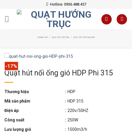
Skip
Hotline: 0936.488.457
to
content
/
/
TRANG CHỦ
QUẠT HÚT NỐI ỐNG
QUẠT HÚT NỐI ỐNG HDP
-17%
Quạt hút nối ống gió HDP Phi 315
Thương hiệu
:
HDP
Mã sản phẩm
:
HDP 315
Điện áp
:
220v/50HZ
Công suất
:
250W
Lưu lượng gió
:
1500m3/h