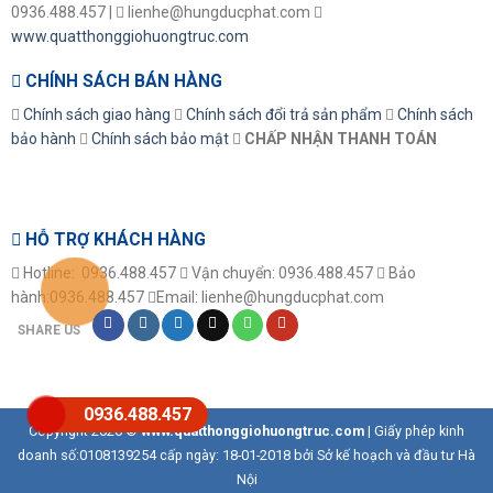
0936.488.457 |
lienhe@hungducphat.com
www.quatthonggiohuongtruc.com
CHÍNH SÁCH BÁN HÀNG
Chính sách giao hàng
Chính sách đổi trả sản phẩm
Chính sách
bảo hành
Chính sách bảo mật
CHẤP NHẬN THANH TOÁN
HỖ TRỢ KHÁCH HÀNG
Hotline: 0936.488.457
Vận chuyển: 0936.488.457
Bảo
hành:0936.488.457
Email: lienhe@hungducphat.com
SHARE US
0936.488.457
Copyright 2026 ©
www.quatthonggiohuongtruc.com
| Giấy phép kinh
doanh số:0108139254 cấp ngày: 18-01-2018 bởi Sở kế hoạch và đầu tư Hà
Nội