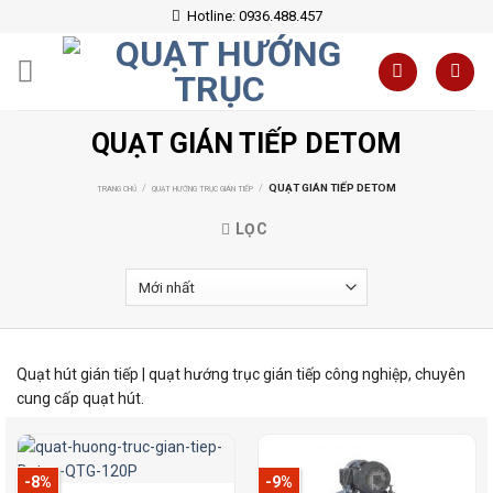
Skip
Hotline: 0936.488.457
to
content
QUẠT GIÁN TIẾP DETOM
/
/
QUẠT GIÁN TIẾP DETOM
TRANG CHỦ
QUẠT HƯỚNG TRỤC GIÁN TIẾP
LỌC
Quạt hút gián tiếp | quạt hướng trục gián tiếp công nghiệp, chuyên
cung cấp quạt hút.
-8%
-9%