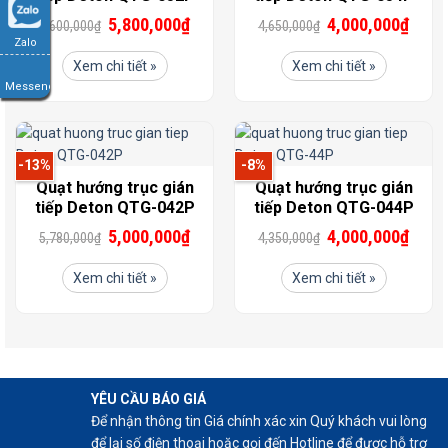
5,800,000
₫
4,000,000
₫
6,600,000
₫
4,650,000
₫
Zalo
Xem chi tiết »
Xem chi tiết »
Messenger
-13%
-8%
Quạt hướng trục gián
Quạt hướng trục gián
tiếp Deton QTG-042P
tiếp Deton QTG-044P
5,000,000
₫
4,000,000
₫
5,780,000
₫
4,350,000
₫
Xem chi tiết »
Xem chi tiết »
YÊU CẦU BÁO GIÁ
Để nhận thông tin Giá chính xác xin Quý khách vui lòng
để lại số điện thoại hoặc gọi đến Hotline để được hỗ trợ