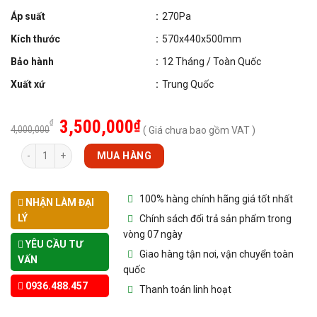
Áp suất
:
270Pa
Kích thước
:
570x440x500mm
Bảo hành
:
12 Tháng / Toàn Quốc
Xuất xứ
:
Trung Quốc
3,500,000
₫
₫
4,000,000
( Giá chưa bao gồm VAT )
Số lượng
MUA HÀNG
100% hàng chính hãng giá tốt nhất
NHẬN LÀM ĐẠI
LÝ
Chính sách đổi trả sản phẩm trong
vòng 07 ngày
YÊU CẦU TƯ
Giao hàng tận nơi, vận chuyển toàn
VẤN
quốc
0936.488.457
Thanh toán linh hoạt