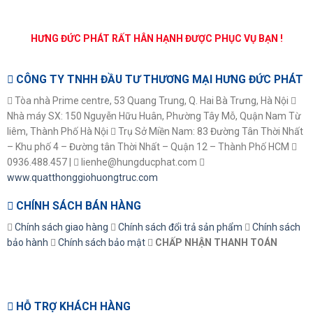
HƯNG ĐỨC PHÁT RẤT HÂN HẠNH ĐƯỢC PHỤC VỤ BẠN !
CÔNG TY TNHH ĐẦU TƯ THƯƠNG MẠI HƯNG ĐỨC PHÁT
Tòa nhà Prime centre, 53 Quang Trung, Q. Hai Bà Trưng, Hà Nội
Nhà máy SX: 150 Nguyễn Hữu Huân, Phường Tây Mỗ, Quận Nam Từ
liêm, Thành Phố Hà Nội
Trụ Sở Miền Nam: 83 Đường Tân Thời Nhất
– Khu phố 4 – Đường tân Thời Nhất – Quận 12 – Thành Phố HCM
0936.488.457 |
lienhe@hungducphat.com
www.quatthonggiohuongtruc.com
CHÍNH SÁCH BÁN HÀNG
Chính sách giao hàng
Chính sách đổi trả sản phẩm
Chính sách
bảo hành
Chính sách bảo mật
CHẤP NHẬN THANH TOÁN
HỖ TRỢ KHÁCH HÀNG