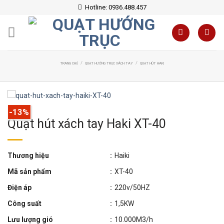
Skip
Hotline: 0936.488.457
to
content
/
/
TRANG CHỦ
QUẠT HƯỚNG TRỤC XÁCH TAY
QUẠT HÚT HAKI
-13%
Quạt hút xách tay Haki XT-40
Thương hiệu
:
Haiki
Mã sản phẩm
:
XT-40
Điện áp
:
220v/50HZ
Công suất
:
1,5KW
Lưu lượng gió
:
10.000M3/h