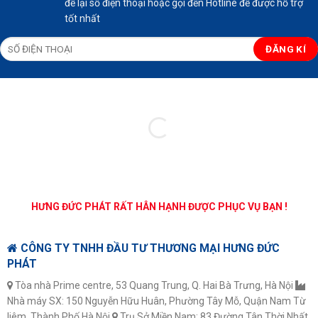
để lại số điện thoại hoặc gọi đến Hotline để được hỗ trợ
tốt nhất
HƯNG ĐỨC PHÁT RẤT HÂN HẠNH ĐƯỢC PHỤC VỤ BẠN !
CÔNG TY TNHH ĐẦU TƯ THƯƠNG MẠI HƯNG ĐỨC
PHÁT
Tòa nhà Prime centre, 53 Quang Trung, Q. Hai Bà Trưng, Hà Nội
Nhà máy SX: 150 Nguyễn Hữu Huân, Phường Tây Mỗ, Quận Nam Từ
liêm, Thành Phố Hà Nội
Trụ Sở Miền Nam: 83 Đường Tân Thời Nhất