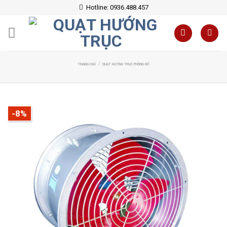
Skip
Hotline: 0936.488.457
to
content
/
TRANG CHỦ
QUẠT HƯỚNG TRỤC PHÒNG NỔ
-8%