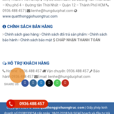
– Khu phố 4 – Đường tân Thời Nhất – Quận 12 – Thành Phố HCM
0936.488.457 |
lienhe@hungducphat.com
www.quatthonggiohuongtruc.com
CHÍNH SÁCH BÁN HÀNG
Chính sách giao hàng
Chính sách đổi trả sản phẩm
Chính sách
bảo hành
Chính sách bảo mật
CHẤP NHẬN THANH TOÁN
HỖ TRỢ KHÁCH HÀNG
Hotline: 0936.488.457
Vận chuyển: 0936.488.457
Bảo
hành:0936.488.457
Email: lienhe@hungducphat.com
SHARE US
0936.488.457
Copyright 2026 ©
www.quatthonggiohuongtruc.com
| Giấy phép kinh
doanh số:0108139254 cấp ngày: 18-01-2018 bởi Sở kế hoạch và đầu tư Hà