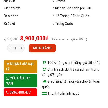
Áp suất
:
196Pa
Kích thước
:
Kích thước cánh phi 500
Bảo hành
:
12 Tháng / Toàn Quốc
Xuất xứ
:
Trung Quốc
8,900,000
₫
₫
9,700,000
( Giá chưa bao gồm VAT )
Số lượng
MUA HÀNG
100% hàng chính hãng giá tốt nhất
NHẬN LÀM ĐẠI
LÝ
Chính sách đổi trả sản phẩm trong
vòng 07 ngày
YÊU CẦU TƯ
Giao hàng tận nơi, vận chuyển toàn
VẤN
quốc
0936.488.457
Thanh toán linh hoạt