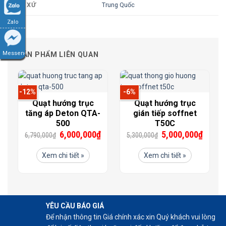
Trung Quốc
XUẤT XỨ
Zalo
Messenger
SẢN PHẨM LIÊN QUAN
-12%
-6%
Quạt hướng trục
Quạt hướng trục
tăng áp Deton QTA-
gián tiếp soffnet
500
T50C
6,000,000
₫
5,000,000
₫
6,790,000
₫
5,300,000
₫
Xem chi tiết »
Xem chi tiết »
YÊU CẦU BÁO GIÁ
Để nhận thông tin Giá chính xác xin Quý khách vui lòng