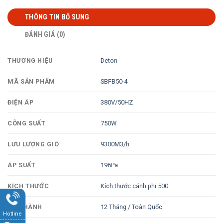
THÔNG TIN BỔ SUNG
ĐÁNH GIÁ (0)
Deton
THƯƠNG HIỆU
SBFB50-4
MÃ SẢN PHẨM
380V/50HZ
ĐIỆN ÁP
750W
CÔNG SUẤT
9300M3/h
LƯU LƯỢNG GIÓ
196Pa
ÁP SUẤT
Kích thước cánh phi 500
KÍCH THƯỚC
12 Tháng / Toàn Quốc
BẢO HÀNH
Hotline