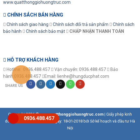
www.quatthonggiohuongtruc.com
CHÍNH SÁCH BÁN HÀNG
Chính sách giao hàng
Chính sách đổi trả sản phẩm
Chính sách
bảo hành
Chính sách bảo mật
CHẤP NHẬN THANH TOÁN
HỖ TRỢ KHÁCH HÀNG
Hotline: 0936.488.457
Vận chuyển: 0936.488.457
Bảo
hành:0936.488.457
Email: lienhe@hungducphat.com
SHARE US
Copyright 2026 ©
www.quatthonggiohuongtruc.com
| Giấy phép kinh
0936.488.457
doanh số:0108139254 cấp ngày: 18-01-2018 bởi Sở kế hoạch và đầu tư Hà
Nội