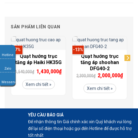
SẢN PHẨM LIÊN QUAN
-7%
-13%
Hotline
Quạt hướng trục
Quạt hướng trục
tăng áp Haiki HK35G
tăng áp shoohan
DFG40-2
Zalo
1,430,000
₫
1,540,000
₫
₫
2,000,000
₫
2,300,000
₫
Messenger
Xem chi tiết »
Xem chi tiết »
YÊU CẦU BÁO GIÁ
Để nhận thông tin Giá chính xác xin Quý khách vui lòng
để lại số điện thoại hoặc gọi đến Hotline để được hỗ trợ
tốt nhất