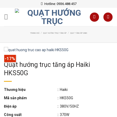
Skip
Hotline: 0936.488.457
to
content
/
/
TRANG CHỦ
QUẠT HƯỚNG TRỤC TĂNG ÁP
QUẠT TĂNG ÁP HAIKI
-17%
Quạt hướng trục tăng áp Haiki
HKS50G
Thương hiệu
:
Haiki
Mã sản phẩm
:
HKS50G
Điện áp
:
380V/50HZ
Công suất
:
370W