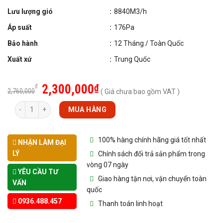
Lưu lượng gió
:
8840M3/h
Áp suất
:
176Pa
Bảo hành
:
12 Tháng / Toàn Quốc
Xuất xứ
:
Trung Quốc
2,300,000
₫
₫
2,760,000
( Giá chưa bao gồm VAT )
Số lượng
MUA HÀNG
100% hàng chính hãng giá tốt nhất
NHẬN LÀM ĐẠI
LÝ
Chính sách đổi trả sản phẩm trong
vòng 07 ngày
YÊU CẦU TƯ
Giao hàng tận nơi, vận chuyển toàn
VẤN
quốc
0936.488.457
Thanh toán linh hoạt