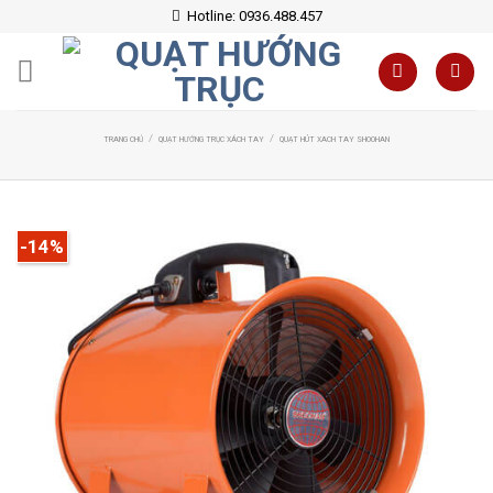
Skip
Hotline: 0936.488.457
to
content
/
/
TRANG CHỦ
QUẠT HƯỚNG TRỤC XÁCH TAY
QUẠT HÚT XACH TAY SHOOHAN
-14%