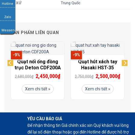
Trung Quốc
XUẤT XỨ
Hotline
Zalo
Messenger
SẢN PHẨM LIÊN QUAN
-9%
-9%
Quạt nối ống đồng
Quạt hút xách tay
0
trục Deton CDF200A
Hasaki HST-35
₫
2,450,000
₫
2,500,000
₫
2,680,000
₫
2,750,000
₫
Xem chi tiết »
Xem chi tiết »
YÊU CẦU BÁO GIÁ
Để nhận thông tin Giá chính xác xin Quý khách vui lòng
để lại số điện thoại hoặc gọi đến Hotline để được hỗ trợ