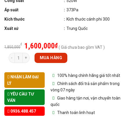
Công suất
:
520W
Áp suất
:
373Pa
Kích thước
:
Kích thước cánh phi 300
Xuất xứ
:
Trung Quốc
1,600,000
₫
₫
1,850,000
( Giá chưa bao gồm VAT )
Số lượng
MUA HÀNG
100% hàng chính hãng giá tốt nhất
NHẬN LÀM ĐẠI
LÝ
Chính sách đổi trả sản phẩm trong
vòng 07 ngày
YÊU CẦU TƯ
Giao hàng tận nơi, vận chuyển toàn
VẤN
quốc
0936.488.457
Thanh toán linh hoạt