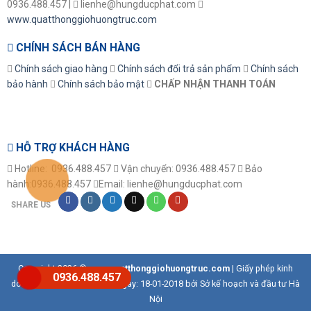
0936.488.457 |
lienhe@hungducphat.com
www.quatthonggiohuongtruc.com
CHÍNH SÁCH BÁN HÀNG
Chính sách giao hàng
Chính sách đổi trả sản phẩm
Chính sách
bảo hành
Chính sách bảo mật
CHẤP NHẬN THANH TOÁN
HỖ TRỢ KHÁCH HÀNG
Hotline: 0936.488.457
Vận chuyển: 0936.488.457
Bảo
hành:0936.488.457
Email: lienhe@hungducphat.com
SHARE US
Copyright 2026 ©
www.quatthonggiohuongtruc.com
| Giấy phép kinh
0936.488.457
doanh số:0108139254 cấp ngày: 18-01-2018 bởi Sở kế hoạch và đầu tư Hà
Nội