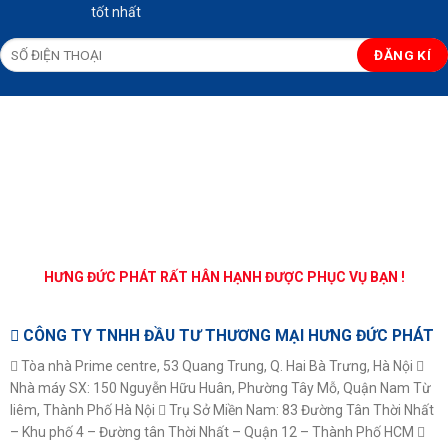
tốt nhất
HƯNG ĐỨC PHÁT RẤT HÂN HẠNH ĐƯỢC PHỤC VỤ BẠN !
CÔNG TY TNHH ĐẦU TƯ THƯƠNG MẠI HƯNG ĐỨC PHÁT
Tòa nhà Prime centre, 53 Quang Trung, Q. Hai Bà Trưng, Hà Nội
Nhà máy SX: 150 Nguyễn Hữu Huân, Phường Tây Mỗ, Quận Nam Từ
liêm, Thành Phố Hà Nội
Trụ Sở Miền Nam: 83 Đường Tân Thời Nhất
– Khu phố 4 – Đường tân Thời Nhất – Quận 12 – Thành Phố HCM