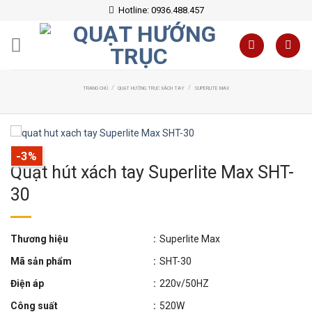
Skip
Hotline: 0936.488.457
to
content
/
/
TRANG CHỦ
QUẠT HƯỚNG TRỤC XÁCH TAY
SUPERLITE MAX
-3%
Quạt hút xách tay Superlite Max SHT-
30
Thương hiệu
:
Superlite Max
Mã sản phẩm
:
SHT-30
Điện áp
:
220v/50HZ
Công suất
:
520W