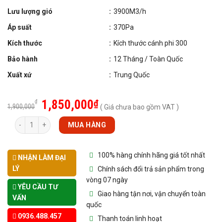
Lưu lượng gió
:
3900M3/h
Áp suất
:
370Pa
Kích thước
:
Kích thước cánh phi 300
Bảo hành
:
12 Tháng / Toàn Quốc
Xuất xứ
:
Trung Quốc
1,850,000
₫
₫
1,900,000
( Giá chưa bao gồm VAT )
Số lượng
MUA HÀNG
100% hàng chính hãng giá tốt nhất
NHẬN LÀM ĐẠI
LÝ
Chính sách đổi trả sản phẩm trong
vòng 07 ngày
YÊU CẦU TƯ
Giao hàng tận nơi, vận chuyển toàn
VẤN
quốc
0936.488.457
Thanh toán linh hoạt