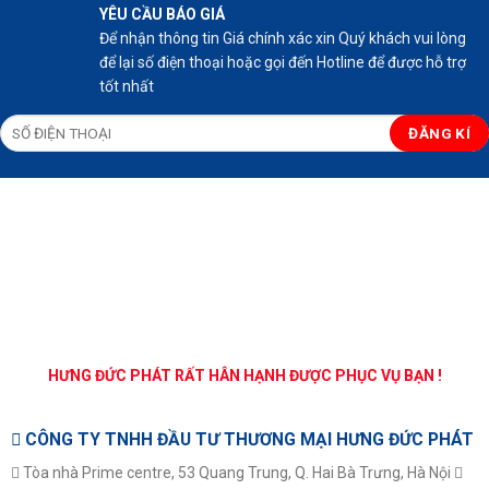
YÊU CẦU BÁO GIÁ
Để nhận thông tin Giá chính xác xin Quý khách vui lòng
để lại số điện thoại hoặc gọi đến Hotline để được hỗ trợ
tốt nhất
HƯNG ĐỨC PHÁT RẤT HÂN HẠNH ĐƯỢC PHỤC VỤ BẠN !
CÔNG TY TNHH ĐẦU TƯ THƯƠNG MẠI HƯNG ĐỨC PHÁT
Tòa nhà Prime centre, 53 Quang Trung, Q. Hai Bà Trưng, Hà Nội