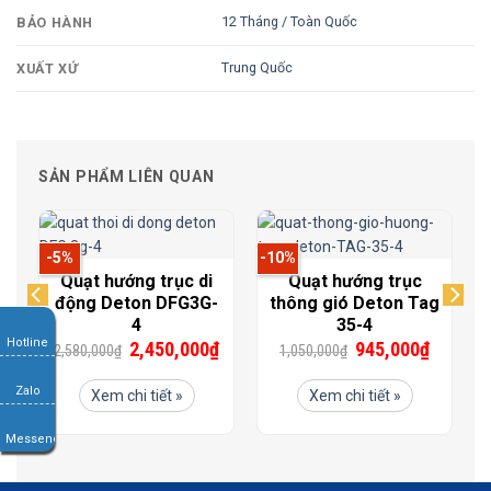
12 Tháng / Toàn Quốc
BẢO HÀNH
Trung Quốc
XUẤT XỨ
SẢN PHẨM LIÊN QUAN
-5%
-10%
Quạt hướng trục di
Quạt hướng trục
động Deton DFG3G-
thông gió Deton Tag
4
35-4
Hotline
₫
2,450,000
₫
945,000
₫
2,580,000
₫
1,050,000
₫
Zalo
Xem chi tiết »
Xem chi tiết »
Messenger