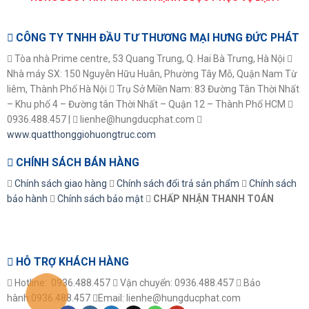
CÔNG TY TNHH ĐẦU TƯ THƯƠNG MẠI HƯNG ĐỨC PHÁT
Tòa nhà Prime centre, 53 Quang Trung, Q. Hai Bà Trưng, Hà Nội
Nhà máy SX: 150 Nguyễn Hữu Huân, Phường Tây Mỗ, Quận Nam Từ
liêm, Thành Phố Hà Nội
Trụ Sở Miền Nam: 83 Đường Tân Thời Nhất
– Khu phố 4 – Đường tân Thời Nhất – Quận 12 – Thành Phố HCM
0936.488.457 |
lienhe@hungducphat.com
www.quatthonggiohuongtruc.com
CHÍNH SÁCH BÁN HÀNG
Chính sách giao hàng
Chính sách đổi trả sản phẩm
Chính sách
bảo hành
Chính sách bảo mật
CHẤP NHẬN THANH TOÁN
HỖ TRỢ KHÁCH HÀNG
Hotline: 0936.488.457
Vận chuyển: 0936.488.457
Bảo
hành:0936.488.457
Email: lienhe@hungducphat.com