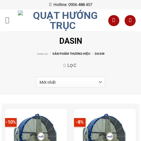
Skip
Hotline: 0936.488.457
to
content
DASIN
/
SẢN PHẨM THƯƠNG HIỆU
/
DASIN
TRANG CHỦ
LỌC
-10%
-8%