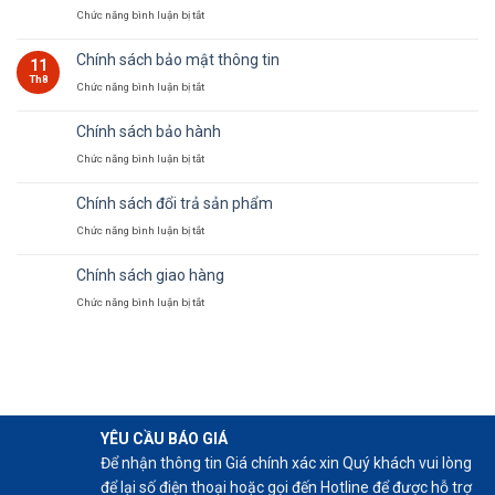
Chức năng bình luận bị tắt
ở
Quạt
Chính sách bảo mật thông tin
11
hướng
Th8
Chức năng bình luận bị tắt
ở
trục
Chính
công
Chính sách bảo hành
sách
nghiệp
Chức năng bình luận bị tắt
ở
bảo
giá
Chính
mật
tốt
Chính sách đổi trả sản phẩm
sách
thông
Chức năng bình luận bị tắt
ở
bảo
tin
Chính
hành
Chính sách giao hàng
sách
Chức năng bình luận bị tắt
ở
đổi
Chính
trả
sách
sản
giao
phẩm
hàng
YÊU CẦU BÁO GIÁ
Để nhận thông tin Giá chính xác xin Quý khách vui lòng
để lại số điện thoại hoặc gọi đến Hotline để được hỗ trợ