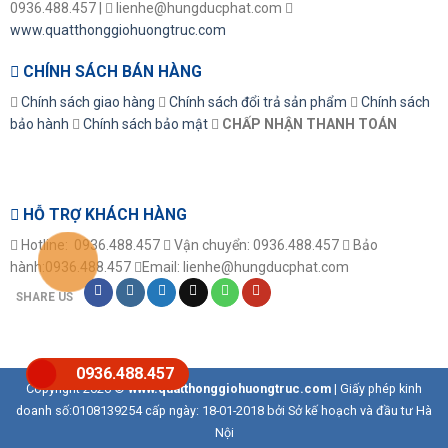
0936.488.457 |
lienhe@hungducphat.com
www.quatthonggiohuongtruc.com
CHÍNH SÁCH BÁN HÀNG
Chính sách giao hàng
Chính sách đổi trả sản phẩm
Chính sách
bảo hành
Chính sách bảo mật
CHẤP NHẬN THANH TOÁN
HỖ TRỢ KHÁCH HÀNG
Hotline: 0936.488.457
Vận chuyển: 0936.488.457
Bảo
hành:0936.488.457
Email: lienhe@hungducphat.com
SHARE US
0936.488.457
Copyright 2026 ©
www.quatthonggiohuongtruc.com
| Giấy phép kinh
doanh số:0108139254 cấp ngày: 18-01-2018 bởi Sở kế hoạch và đầu tư Hà
Nội