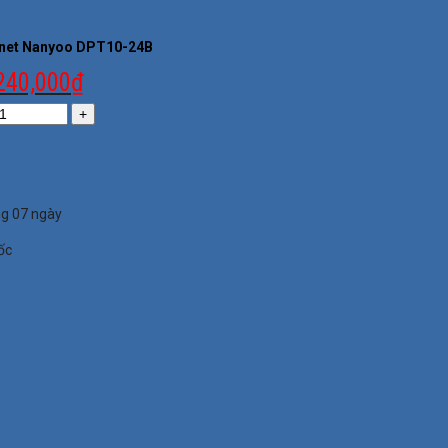
inet Nanyoo DPT10-24B
240,000
₫
ng 07 ngày
ốc