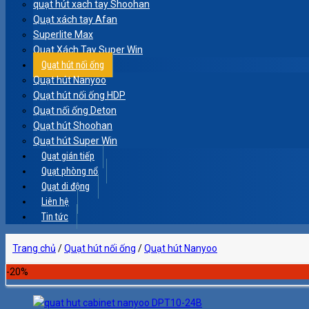
quạt hút xach tay Shoohan
Quạt xách tay Afan
Superlite Max
Quạt Xách Tay Super Win
Quạt hút nối ống
Quạt hút Nanyoo
Quạt hút nối ống HDP
Quạt nối ống Deton
Quạt hút Shoohan
Quạt hút Super Win
Quạt gián tiếp
Quạt phòng nổ
Quạt di động
Liên hệ
Tin tức
Trang chủ
/
Quạt hút nối ống
/
Quạt hút Nanyoo
-20%