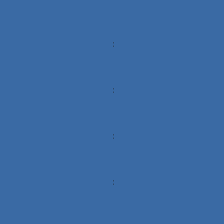
:
:
:
: