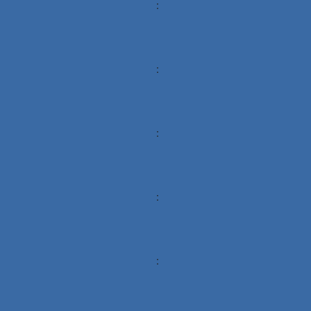
:
:
:
:
: