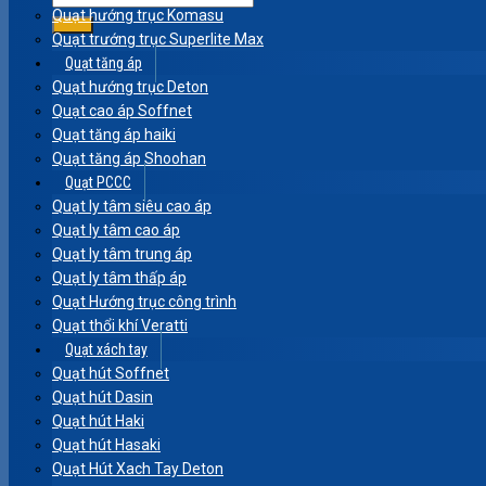
Quạt hướng trục Komasu
Quạt trướng trục Superlite Max
Quạt tăng áp
Quạt hướng trục Deton
Quạt cao áp Soffnet
Quạt tăng áp haiki
Quạt tăng áp Shoohan
Quạt PCCC
Quạt ly tâm siêu cao áp
Quạt ly tâm cao áp
Quạt ly tâm trung áp
Quạt ly tâm thấp áp
Quạt Hướng trục công trình
Quạt thổi khí Veratti
Quạt xách tay
Quạt hút Soffnet
Quạt hút Dasin
Quạt hút Haki
Quạt hút Hasaki
Quạt Hút Xach Tay Deton