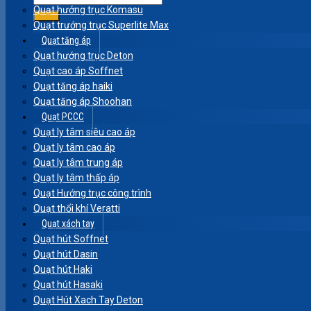
Quạt hướng trục Komasu
Quạt trướng trục Superlite Max
Quạt tăng áp
Quạt hướng trục Deton
Quạt cao áp Soffnet
Quạt tăng áp haiki
Quạt tăng áp Shoohan
Quạt PCCC
Quạt ly tâm siêu cao áp
Quạt ly tâm cao áp
Quạt ly tâm trung áp
Quạt ly tâm thấp áp
Quạt Hướng trục công trình
Quạt thổi khí Veratti
Quạt xách tay
Quạt hút Soffnet
Quạt hút Dasin
Quạt hút Haki
Quạt hút Hasaki
Quạt Hút Xach Tay Deton