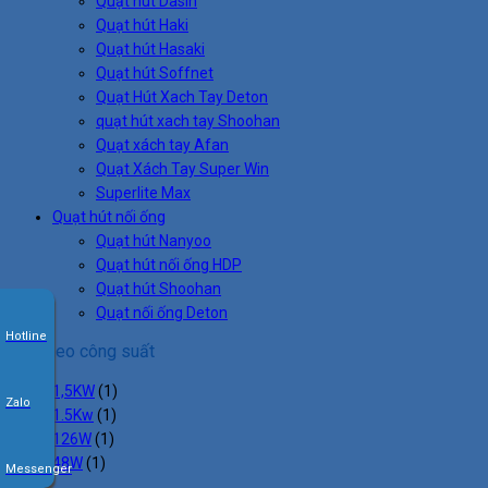
Quạt hút Dasin
Quạt hút Haki
Quạt hút Hasaki
Quạt hút Soffnet
Quạt Hút Xach Tay Deton
quạt hút xach tay Shoohan
Quạt xách tay Afan
Quạt Xách Tay Super Win
Superlite Max
Quạt hút nối ống
Quạt hút Nanyoo
Quạt hút nối ống HDP
Quạt hút Shoohan
Quạt nối ống Deton
Hotline
Lọc theo công suất
1,5KW
(1)
Zalo
1.5Kw
(1)
126W
(1)
48W
(1)
Messenger