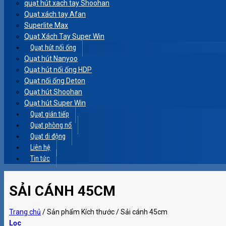
quạt hút xach tay Shoohan
Quạt xách tay Afan
Superlite Max
Quạt Xách Tay Super Win
Quạt hút nối ống
Quạt hút Nanyoo
Quạt hút nối ống HDP
Quạt nối ống Deton
Quạt hút Shoohan
Quạt hút Super Win
Quạt gián tiếp
Quạt phòng nổ
Quạt di động
Liên hệ
Tin tức
SẢI CÁNH 45CM
Trang chủ
/
Sản phẩm Kích thước
/
Sải cánh 45cm
Lọc