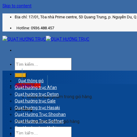
Skip to content
Địa chỉ: 17/01, Tòa nhà Prime centre, 53 Quang Trung, p. Nguyễn Du, Q
Hotline: 0936.488.457
Quạt thông gió
0
₫
Giỏ hàng /
Quạt hướng trục Afan
Quạt hướng trục Deton
Chưa có sản phẩm trong giỏ hàng.
Quạt hướng trục Gale
Quạt hướng trục Hasaki
Giỏ hàng
Quạt Hướng Trục Shoohan
Quạt Hướng Trục Soffnet
Chưa có sản phẩm trong giỏ hàng.
Quạt hướng trục Haiki
Quạt hút Super Win