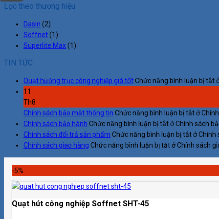
Lọc theo thương hiệu
Dasin
(2)
Soffnet
(1)
Superlite Max
(1)
TIN TỨC
Quạt hướng trục công nghiệp giá tốt
Chức năng bình luận bị tắt
ở
11
Th8
Chính sách bảo mật thông tin
Chức năng bình luận bị tắt
ở Chính
Chính sách bảo hành
Chức năng bình luận bị tắt
ở Chính sách b
Chính sách đổi trả sản phẩm
Chức năng bình luận bị tắt
ở Chính 
Chính sách giao hàng
Chức năng bình luận bị tắt
ở Chính sách g
-5%
Quạt hút công nghiệp Soffnet SHT-45