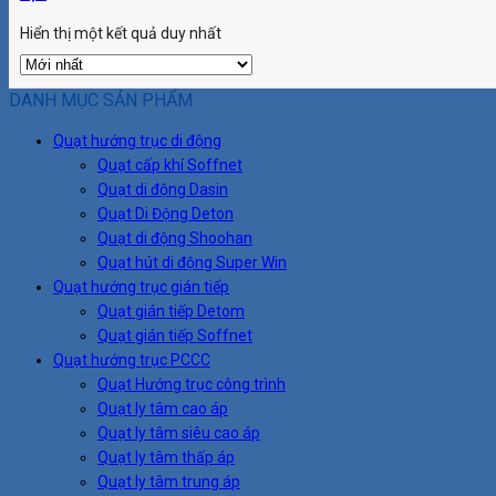
Hiển thị một kết quả duy nhất
DANH MỤC SẢN PHẨM
Quạt hướng trục di động
Quạt cấp khí Soffnet
Quạt di động Dasin
Quạt Di Động Deton
Quạt di động Shoohan
Quạt hút di động Super Win
Quạt hướng trục gián tiếp
Quạt gián tiếp Detom
Quạt gián tiếp Soffnet
Quạt hướng trục PCCC
Quạt Hướng trục công trình
Quạt ly tâm cao áp
Quạt ly tâm siêu cao áp
Quạt ly tâm thấp áp
Quạt ly tâm trung áp