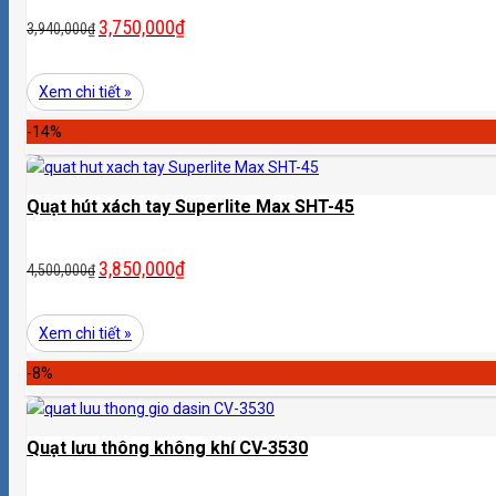
3,750,000
₫
3,940,000
₫
Xem chi tiết »
-14%
Quạt hút xách tay Superlite Max SHT-45
3,850,000
₫
4,500,000
₫
Xem chi tiết »
-8%
Quạt lưu thông không khí CV-3530